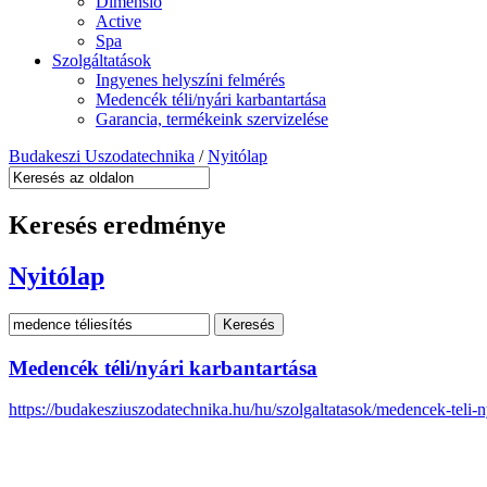
Dimensio
Active
Spa
Szolgáltatások
Ingyenes helyszíni felmérés
Medencék téli/nyári karbantartása
Garancia, termékeink szervizelése
Budakeszi Uszodatechnika
/
Nyitólap
Keresés eredménye
Nyitólap
Medencék téli/nyári karbantartása
https://budakesziuszodatechnika.hu/hu/szolgaltatasok/medencek-teli-n