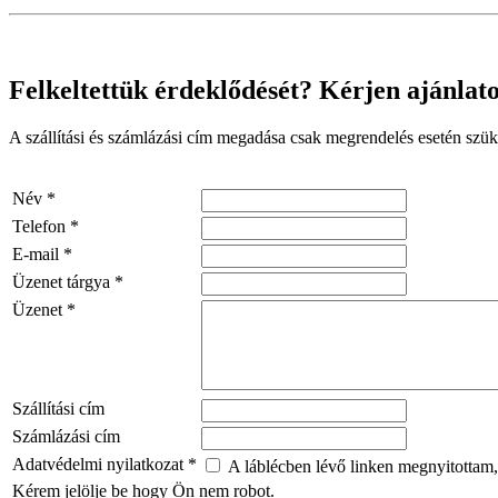
Felkeltettük érdeklődését? Kérjen ajánlato
A szállítási és számlázási cím megadása csak megrendelés esetén szük
Név
*
Telefon
*
E-mail
*
Üzenet tárgya
*
Üzenet
*
Szállítási cím
Számlázási cím
Adatvédelmi nyilatkozat
*
A láblécben lévő linken megnyitottam,
Kérem jelölje be hogy Ön nem robot.