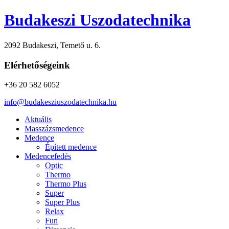
Budakeszi Uszodatechnika
2092 Budakeszi, Temető u. 6.
Elérhetőségeink
+36 20 582 6052
info@budakesziuszodatechnika.hu
Aktuális
Masszázsmedence
Medence
Épített medence
Medencefedés
Optic
Thermo
Thermo Plus
Super
Super Plus
Relax
Fun